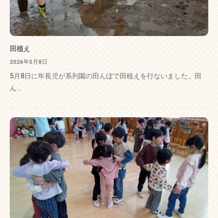
田植え
2026年5月8日
5月8日に年長児が系列園の田んぼで田植えを行ないました。田
ん...