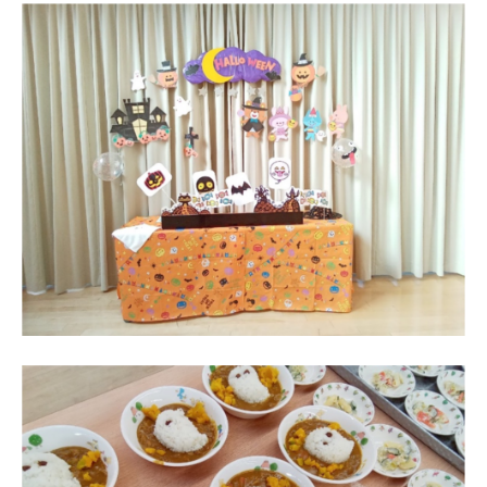
徒
歩
7
分
、
第
9
保
育
所
で
は
木
の
ぬ
く
も
り