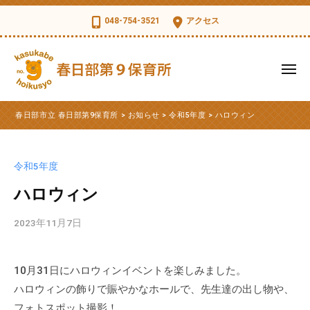
コ
日
048-754-3521
アクセス
部
ン
市
テ
立
ン
メ
春
ツ
ニ
日
ュ
春
へ
春
部
ー
春日部市立 春日部第9保育所
>
お知らせ
>
令和5年度
>
ハロウィン
ス
日
日
第
部
キ
部
9
市
ッ
保
市
令和5年度
立
育
プ
立
第
ハロウィン
所
春
9
日
2023年11月7日
b
保
部
y
育
第
k
所
10月31日にハロウィンイベントを楽しみました。
s
9
の
ハロウィンの飾りで賑やかなホールで、先生達の出し物や、
d
公
保
t
フォトスポット撮影！