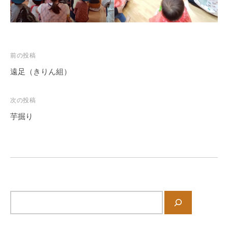
を
目
指
し
ま
投
前の投稿
す
稿
遠足（きりん組）
。
ナ
ビ
次の投稿
ゲ
芋掘り
ー
シ
ョ
ン
サ
イ
ト