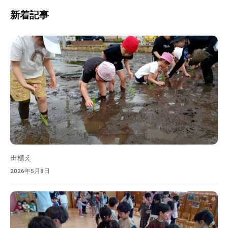
内
新着記事
検
索
田植え
2026年5月8日