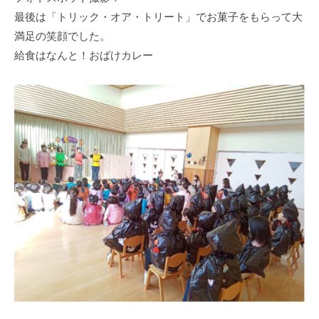
式
育
a
最後は「トリック・オア・トリート」でお菓子をもらって大
ホ
所
d
満足の笑顔でした。
ー
m
ム
給食はなんと！おばけカレー
i
ペ
n
ー
ジ
で
す
。
春
日
部
駅
東
口
か
ら