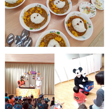
の
中
、
家
庭
や
地
域
と
共
に
育
ち
あ
う
保
育
所