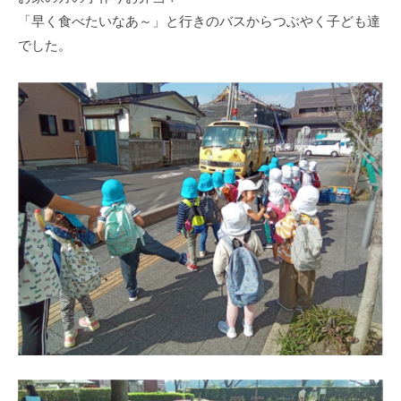
式
育
a
「早く食べたいなあ～」と行きのバスからつぶやく子ども達
ホ
所
d
でした。
ー
m
ム
i
ペ
n
ー
ジ
で
す
。
春
日
部
駅
東
口
か
ら