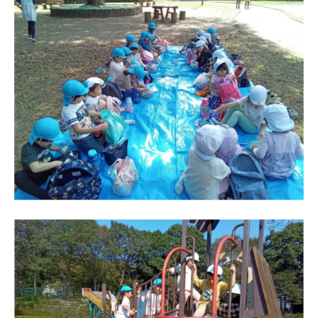
徒
歩
7
分
、
第
9
保
育
所
で
は
木
の
ぬ
く
も
り