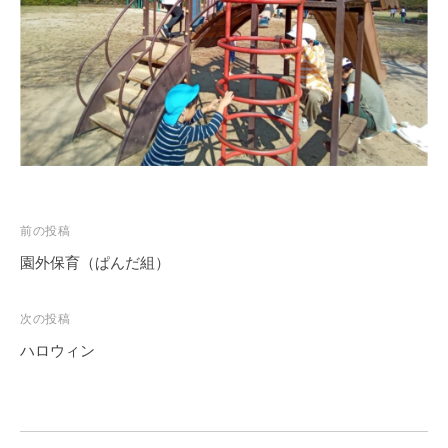
の
中
、
家
庭
や
地
域
と
投
共
前の投稿
に
稿
園外保育（ぱんだ組）
育
ナ
ち
ビ
次の投稿
あ
ゲ
ハロウィン
う
ー
保
シ
育
ョ
所