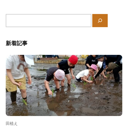
ン
を
目
指
サ
し
イ
ま
ト
す
内
新着記事
。
検
索
田植え