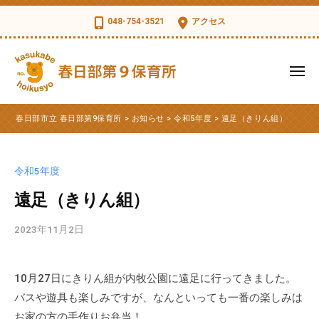
コ
日
048-754-3521
アクセス
部
ン
市
テ
立
ン
メ
春
ツ
ニ
日
ュ
春
へ
春
部
ー
春日部市立 春日部第9保育所
>
お知らせ
>
令和5年度
>
遠足（きりん組）
ス
日
日
第
部
キ
部
9
市
ッ
保
市
令和5年度
立
育
プ
立
第
遠足（きりん組）
所
春
9
日
2023年11月2日
b
保
部
y
育
第
k
所
10月27日にきりん組が内牧公園に遠足に行ってきました。
s
9
の
バスや遊具も楽しみですが、なんといっても一番の楽しみは
d
公
保
t
お家の方の手作りお弁当！