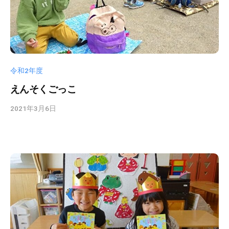
徒
歩
7
分
、
第
令和2年度
9
えんそくごっこ
保
育
2021年3月6日
b
所
y
で
k
は
s
木
d
の
t
ぬ
a
く
d
も
m
i
り