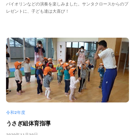
バイオリンなどの演奏を楽しみました。サンタクロースからのプ
s
レゼントに、子ども達は大喜び！
d
t
a
d
m
i
n
令和2年度
うさぎ組体育指導
2020年11月30日
b