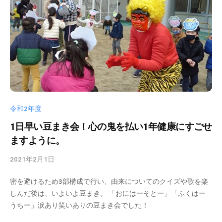
i
n
令和2年度
1日早い豆まき会！心の鬼を払い1年健康にすごせ
ますように。
2021年2月1日
b
y
密を避けるため3部構成で行い、由来についてのクイズや歌を楽
k
しんだ後は、いよいよ豆まき。 「おにはーそとー」「ふくはー
s
うちー」涙あり笑いありの豆まき会でした！
d
t