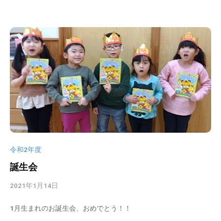
a
d
m
i
n
令和2年度
誕生会
2021年1月14日
b
y
1月生まれのお誕生会、おめでとう！！
k