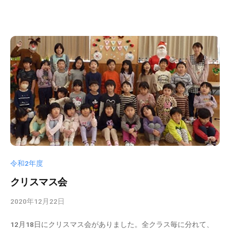
s
d
t
a
d
m
i
n
令和2年度
クリスマス会
2020年12月22日
b
y
12月18日にクリスマス会がありました。全クラス毎に分れて、
k