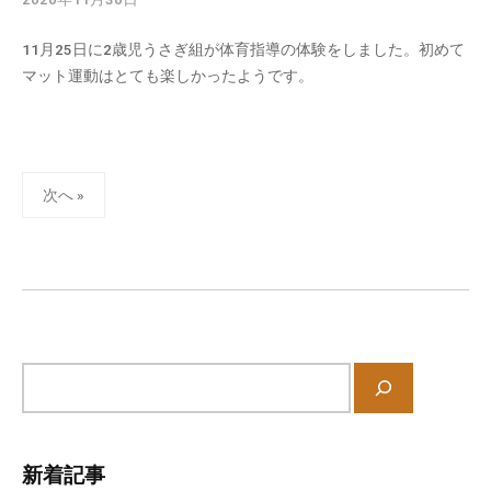
y
11月25日に2歳児うさぎ組が体育指導の体験をしました。初めて
k
マット運動はとても楽しかったようです。
s
d
t
a
投
d
次へ »
m
稿
i
の
n
ペ
ー
ジ
送
サ
り
イ
ト
内
新着記事
検