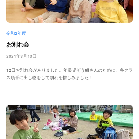
式
育
ホ
所
ー
ム
ペ
令和2年度
ー
お別れ会
ジ
で
2021年3月13日
b
す
y
。
12日お別れ会がありました。年長児ぞう組さんのために、各クラ
k
ス順番に出し物をして別れを惜しみました！
春
s
日
d
t
部
a
駅
d
東
m
口
i
か
n
ら