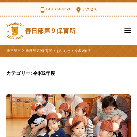
コ
日
048-754-3521
アクセス
部
ン
市
テ
立
ン
メ
春
ツ
ニ
日
ュ
春
へ
春
部
ー
春日部市立 春日部第9保育所
>
お知らせ
>
令和2年度
ス
日
日
第
部
キ
部
9
市
ッ
保
市
カテゴリー:
令和2年度
立
育
プ
立
第
所
春
9
日
保
部
育
第
所
9
の
公
保