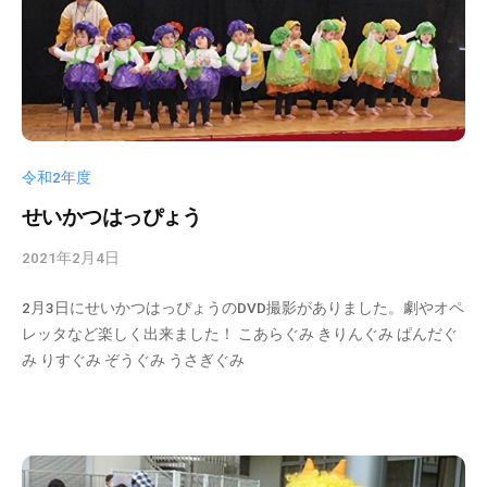
令和2年度
せいかつはっぴょう
2021年2月4日
b
y
2月3日にせいかつはっぴょうのDVD撮影がありました。劇やオペ
k
レッタなど楽しく出来ました！ こあらぐみ きりんぐみ ぱんだぐ
s
み りすぐみ ぞうぐみ うさぎぐみ
d
t
a
d
m