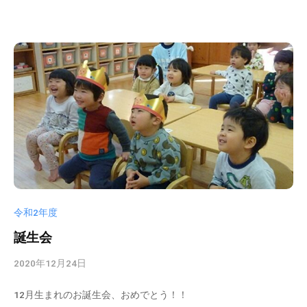
s
d
t
a
d
m
i
n
令和2年度
誕生会
2020年12月24日
b
y
12月生まれのお誕生会、おめでとう！！
k