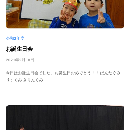
を
目
指
し
ま
令和2年度
す
。
お誕生日会
2021年2月18日
b
y
今日はお誕生日会でした。お誕生日おめでとう！！ ぱんだぐみ
k
りすぐみ きりんぐみ
s
d
t
a
d
m
i
n