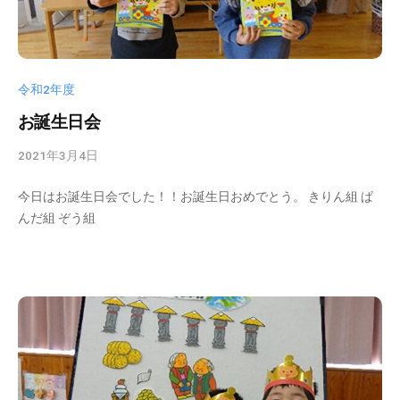
n
の
中
、
家
令和2年度
庭
や
お誕生日会
地
2021年3月4日
b
域
y
と
今日はお誕生日会でした！！お誕生日おめでとう。 きりん組 ぱ
k
共
んだ組 ぞう組
s
に
d
育
t
ち
a
あ
d
う
m
保
i
育
n
所