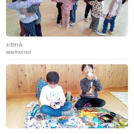
を
目
指
し
ま
す
お別れ会
。
2026年3月10日