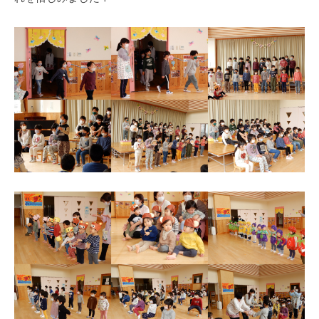
式
育
a
ホ
所
d
ー
m
ム
i
ペ
n
ー
ジ
で
す
。
春
日
部
駅
東
口
か
ら