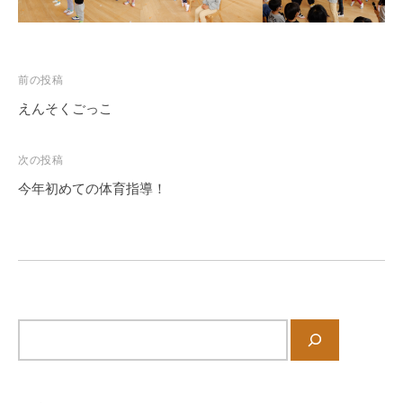
徒
歩
7
分
投
前の投稿
、
稿
えんそくごっこ
第
ナ
9
ビ
保
次の投稿
ゲ
育
今年初めての体育指導！
ー
所
で
シ
は
ョ
木
ン
の
ぬ
サ
く
イ
も
ト
り
内