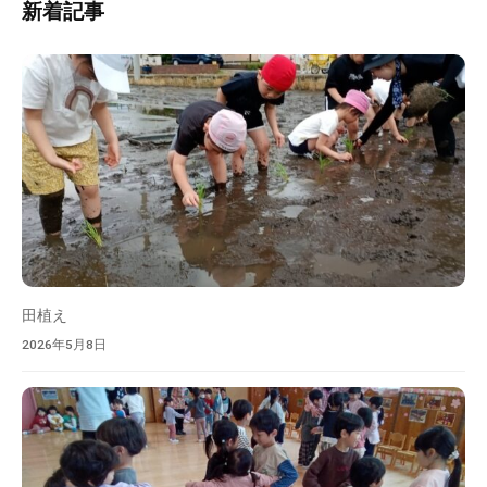
の
新着記事
検
中
索
、
家
庭
や
地
域
と
共
に
育
田植え
ち
2026年5月8日
あ
う
保
育
所