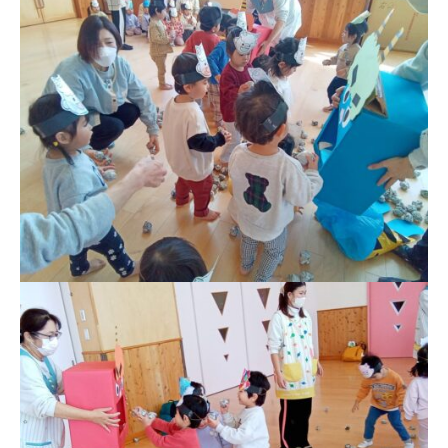
徒
歩
7
分
、
第
9
保
育
所
で
は
木
の
ぬ
く
も
り