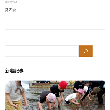
ビ
次の投稿
ゲ
発表会
ー
シ
ョ
ン
サ
イ
ト
内
新着記事
検
索