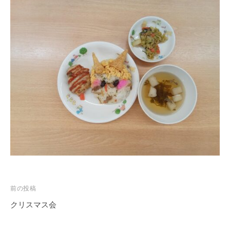
を
目
指
し
ま
す
。
投
前の投稿
稿
クリスマス会
ナ