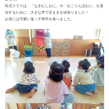
式
育
a
幼児クラスは、「なきむしおに」や「おこりんぼおに」を退
ホ
所
d
治するために、大きな声で豆まきを頑張りました！
ー
m
ム
お昼には可愛い鬼っ子寿司を食べました。
i
ペ
n
ー
ジ
で
す
。
春
日
部
駅
東
口
か
ら