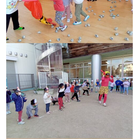
の
中
、
家
庭
や
地
域
と
共
に
育
ち
あ
う
保
育
所