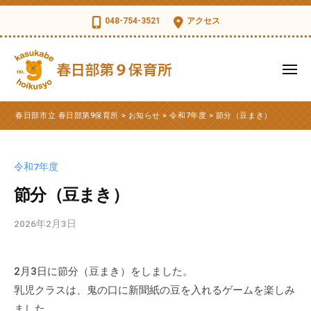
コ
日
048-754-3521
アクセス
部
ン
市
テ
立
ン
メ
春
ツ
ニ
日
ュ
春
へ
春
部
ー
春日部市立 春日部第9保育所
>
お知らせ
>
令和7年度
>
節分（豆まき）
ス
日
日
第
部
キ
部
9
市
ッ
保
市
令和7年度
立
育
プ
立
第
節分（豆まき）
所
春
9
日
2026年2月3日
b
保
部
y
育
第
k
所
2月3日に節分（豆まき）をしました。
s
9
の
乳児クラスは、鬼の口に新聞紙の豆を入れるゲームを楽しみ
d
公
保
t
ました。