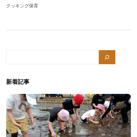
の
ゲ
クッキング保育
中
ー
、
シ
家
ョ
庭
ン
や
地
サ
域
イ
と
ト
共
内
に
新着記事
検
育
索
ち
あ
う
保
育
所