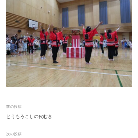
徒
歩
7
分
、
第
9
保
育
所
で
は
木
の
投
前の投稿
ぬ
稿
とうもろこしの皮むき
く
ナ
も
り
ビ
次の投稿