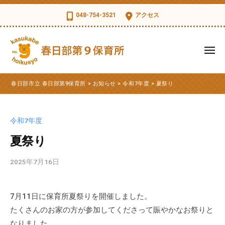
コ
日
048-754-3521
アクセス
部
ン
市
テ
立
ン
メ
春
ツ
ニ
日
ュ
春
へ
春
部
ー
春日部市立 春日部第9保育所
>
お知らせ
>
令和7年度
>
夏祭り
ス
日
日
第
部
キ
部
9
市
ッ
保
市
令和7年度
立
育
プ
立
第
夏祭り
所
春
9
日
2025年7月16日
b
保
部
y
育
第
k
所
7月11日に保育所夏祭りを開催しました。
s
9
の
たくさんのお家の方が参加してくださって賑やかなお祭りと
d
公
保
t
なりました。