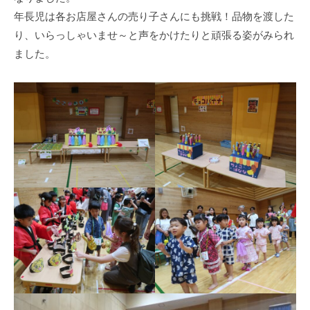
式
育
a
年長児は各お店屋さんの売り子さんにも挑戦！品物を渡した
ホ
所
d
り、いらっしゃいませ～と声をかけたりと頑張る姿がみられ
ー
m
ム
ました。
i
ペ
n
ー
ジ
で
す
。
春
日
部
駅
東
口
か
ら