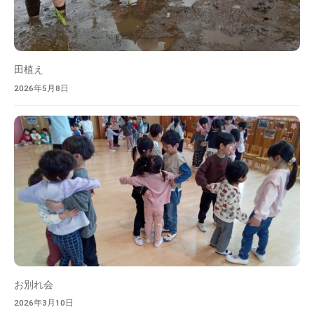
を
目
指
し
田植え
ま
2026年5月8日
す
。
お別れ会
2026年3月10日