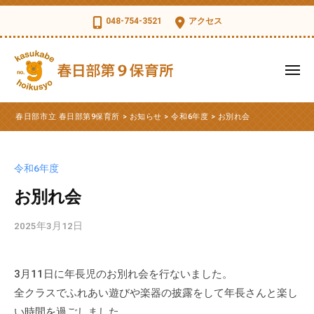
コ
日
048-754-3521
アクセス
部
ン
市
テ
立
ン
メ
春
ツ
ニ
日
ュ
春
へ
春
部
ー
春日部市立 春日部第9保育所
>
お知らせ
>
令和6年度
>
お別れ会
ス
日
日
第
部
キ
部
9
市
ッ
保
市
令和6年度
立
育
プ
立
第
お別れ会
所
春
9
日
2025年3月12日
b
保
部
y
育
第
k
所
3月11日に年長児のお別れ会を行ないました。
s
9
の
全クラスでふれあい遊びや楽器の披露をして年長さんと楽し
d
公
保
t
い時間を過ごしました。