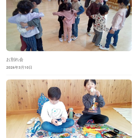
を
目
指
し
ま
す
。
お別れ会
2026年3月10日