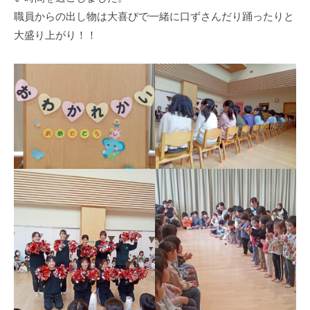
式
育
a
職員からの出し物は大喜びで一緒に口ずさんだり踊ったりと
ホ
所
d
大盛り上がり！！
ー
m
ム
i
ペ
n
ー
ジ
で
す
。
春
日
部
駅
東
口
か
ら