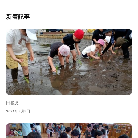
の
ト
中
内
新着記事
、
検
家
索
庭
や
地
域
と
共
に
育
ち
あ
田植え
う
2026年5月8日
保
育
所