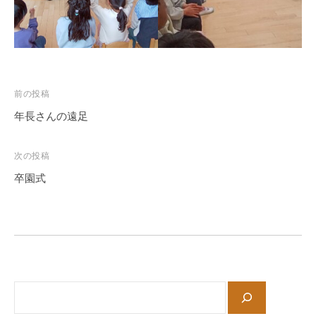
徒
歩
7
分
、
第
投
前の投稿
9
稿
年長さんの遠足
保
ナ
育
ビ
次の投稿
所
ゲ
卒園式
で
ー
は
シ
木
ョ
の
ぬ
ン
く
も
サ
り
イ