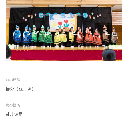
徒
歩
7
分
、
第
9
保
育
所
で
投
は
前の投稿
木
稿
節分（豆まき）
の
ナ
ぬ
ビ
次の投稿
く
ゲ
徒歩遠足
も
ー
り