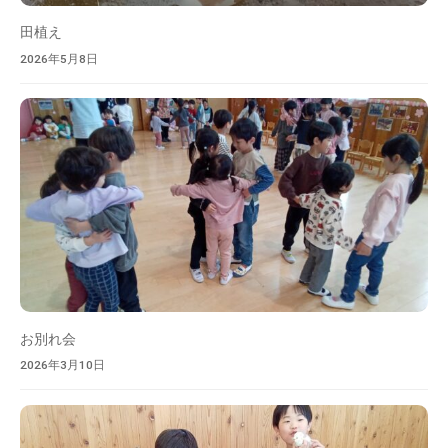
を
目
田植え
指
2026年5月8日
し
ま
す
。
お別れ会
2026年3月10日