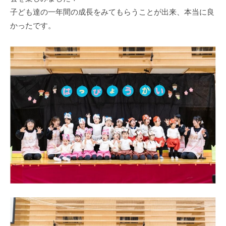
式
育
a
子ども達の一年間の成長をみてもらうことが出来、本当に良
ホ
所
d
かったです。
ー
m
ム
i
ペ
n
ー
ジ
で
す
。
春
日
部
駅
東
口
か
ら