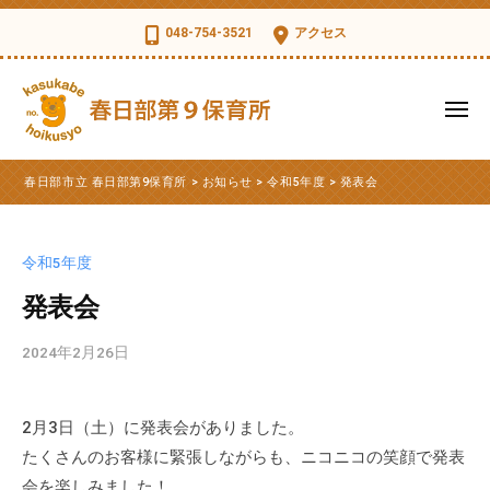
コ
日
048-754-3521
アクセス
部
ン
市
テ
立
ン
メ
春
ツ
ニ
日
ュ
春
へ
春
部
ー
春日部市立 春日部第9保育所
>
お知らせ
>
令和5年度
>
発表会
ス
日
日
第
部
キ
部
9
市
ッ
保
市
令和5年度
立
育
プ
立
第
発表会
所
春
9
日
2024年2月26日
b
保
部
y
育
第
k
所
2月3日（土）に発表会がありました。
s
9
の
たくさんのお客様に緊張しながらも、ニコニコの笑顔で発表
d
公
保
t
会を楽しみました！