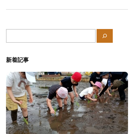
シ
の
ョ
中
ン
、
家
庭
サ
や
イ
地
ト
域
内
新着記事
と
検
共
索
に
育
ち
あ
う
保
育
所