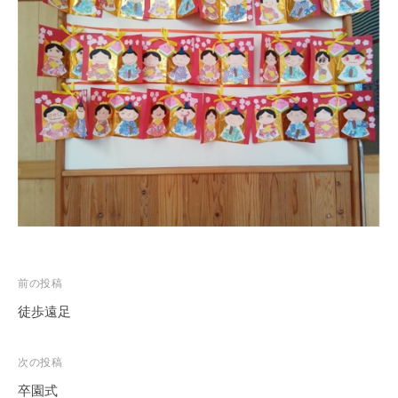
徒
歩
7
分
、
第
9
保
育
所
で
は
木
投
前の投稿
の
稿
徒歩遠足
ぬ
ナ
く
ビ
も
次の投稿
り
ゲ
卒園式