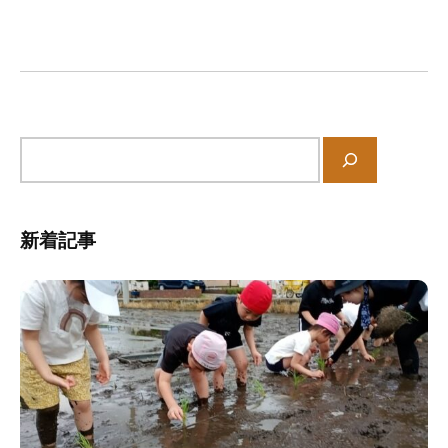
の
ー
中
シ
、
ョ
家
ン
庭
や
サ
地
イ
域
ト
と
内
共
新着記事
検
に
索
育
ち
あ
う
保
育
所