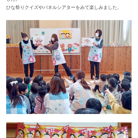
式
育
a
ひな祭りクイズやパネルシアターをみて楽しみました。
ホ
所
d
ー
m
ム
i
ペ
n
ー
ジ
で
す
。
春
日
部
駅
東
口
か
ら