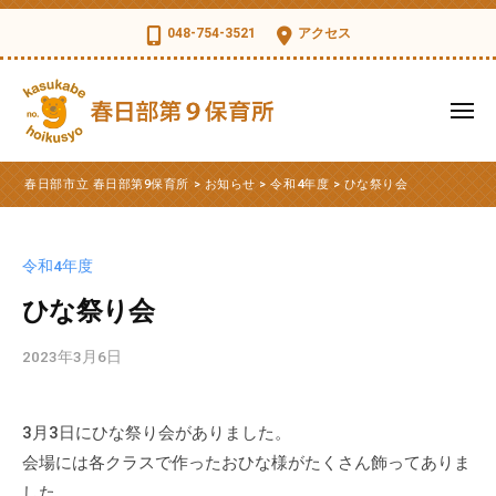
コ
日
048-754-3521
アクセス
部
ン
市
テ
立
ン
メ
春
ツ
ニ
日
ュ
春
へ
春
部
ー
春日部市立 春日部第9保育所
>
お知らせ
>
令和4年度
>
ひな祭り会
ス
日
日
第
部
キ
部
9
市
ッ
保
市
令和4年度
立
育
プ
立
第
ひな祭り会
所
春
9
日
2023年3月6日
b
保
部
y
育
第
k
所
3月3日にひな祭り会がありました。
s
9
の
会場には各クラスで作ったおひな様がたくさん飾ってありま
d
公
保
t
した。