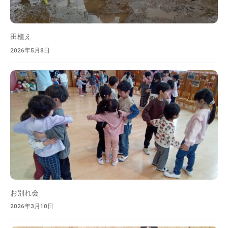
を
目
指
田植え
し
2026年5月8日
ま
す
。
お別れ会
2026年3月10日