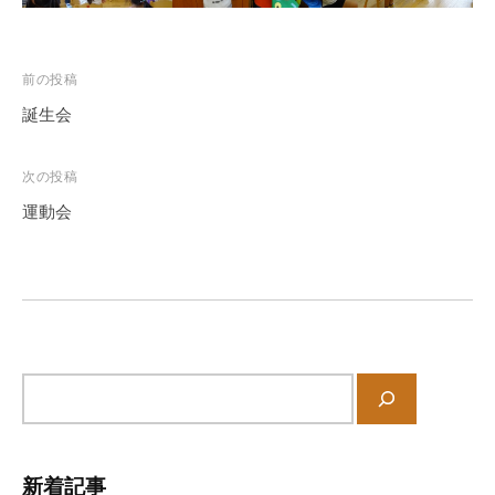
徒
歩
7
投
前の投稿
分
稿
誕生会
、
ナ
第
9
ビ
次の投稿
保
ゲ
運動会
育
ー
所
シ
で
ョ
は
ン
木
の
サ
ぬ
イ
く
ト
も
内
り
新着記事