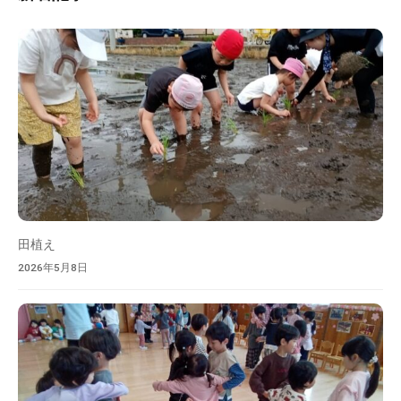
検
の
索
中
、
家
庭
や
地
域
と
共
に
田植え
育
2026年5月8日
ち
あ
う
保
育
所