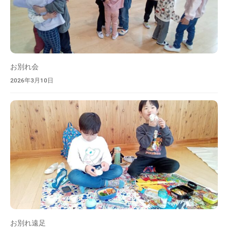
を
目
指
し
ま
お別れ会
す
。
2026年3月10日
お別れ遠足