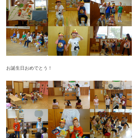
式
育
a
ホ
所
d
ー
m
ム
i
ペ
n
ー
ジ
で
す
お誕生日おめでとう！
。
春
日
部
駅
東
口
か
ら