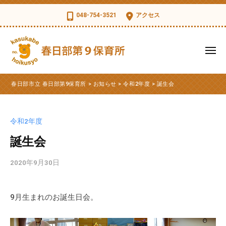
コ
日
048-754-3521
アクセス
部
ン
市
テ
立
ン
メ
春
ツ
ニ
日
ュ
春
へ
春
部
ー
春日部市立 春日部第9保育所
>
お知らせ
>
令和2年度
>
誕生会
ス
日
日
第
部
キ
部
9
市
ッ
保
市
令和2年度
立
育
プ
立
第
誕生会
所
春
9
日
2020年9月30日
b
保
部
y
育
第
k
所
9月生まれのお誕生日会。
s
9
の
d
公
保
t