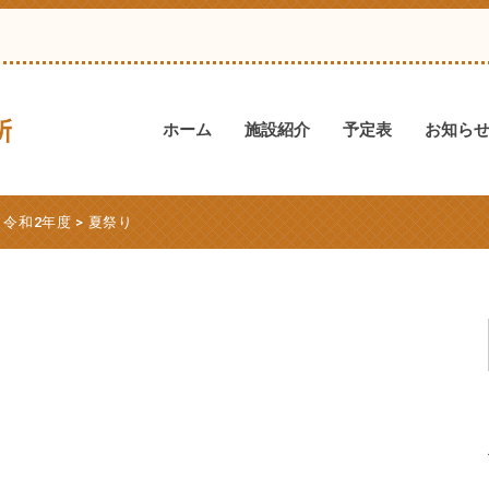
ホーム
施設紹介
予定表
お知ら
>
令和2年度
>
夏祭り