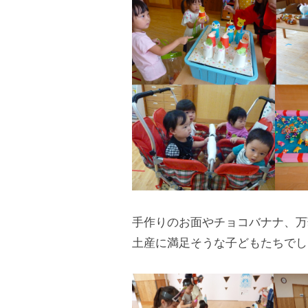
は
木
の
ぬ
く
も
り
の
中
、
家
手作りのお面やチョコバナナ、万
庭
土産に満足そうな子どもたちでし
や
地
域