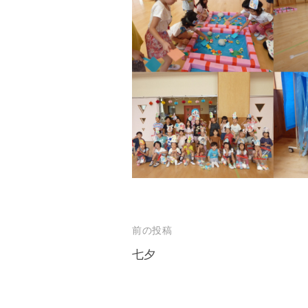
と
共
に
育
ち
あ
う
保
育
所
を
目
投
前の投稿
指
稿
七夕
し
ナ
ま
ビ
す