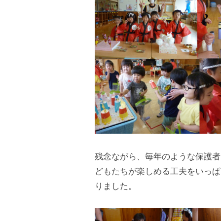
東
口
か
ら
徒
歩
7
分
、
第
残念ながら、毎年のような保護者
9
どもたちが楽しめる工夫をいっぱ
保
りました。
育
所
で