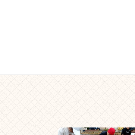
ゲ
。
ー
シ
ョ
ン