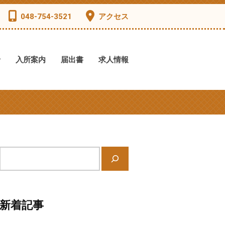
048-754-3521
アクセス
せ
入所案内
届出書
求人情報
サ
イ
ト
内
新着記事
検