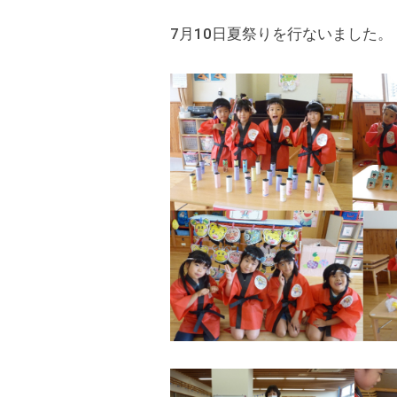
k
の
9
7月10日夏祭りを行ないました。
s
公
保
d
式
育
t
ホ
所
a
ー
d
ム
m
ペ
i
ー
n
ジ
で
す
。
春
日
部
駅