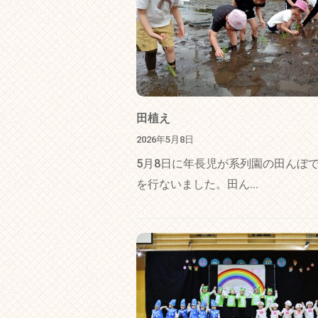
田植え
2026年5月8日
5月8日に年長児が系列園の田んぼ
を行ないました。田ん...