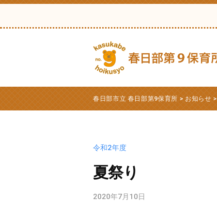
日
コ
部
ン
市
テ
立
ン
春
ツ
日
へ
部
春
春
ス
第
日
日
春日部市立 春日部第9保育所
>
お知らせ
9
キ
部
部
保
ッ
市
市
育
プ
立
立
令和2年度
所
第
春
9
夏祭り
日
保
部
育
2020年7月10日
b
第
所
y