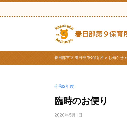
日
コ
部
ン
市
テ
立
ン
春
ツ
日
へ
部
春
春
ス
第
日
日
春日部市立 春日部第9保育所
>
お知らせ
9
キ
部
部
保
ッ
市
市
育
プ
立
立
令和2年度
所
第
春
9
臨時のお便り
日
保
部
育
2020年5月1日
b
第
所
y