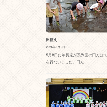
田植え
2026年5月8日
5月8日に年長児が系列園の田んぼ
を行ないました。田ん...