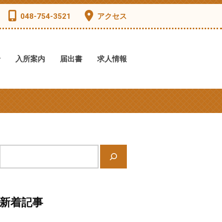
048-754-3521
アクセス
せ
入所案内
届出書
求人情報
サ
イ
ト
内
新着記事
検