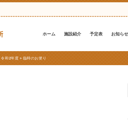
ホーム
施設紹介
予定表
お知ら
>
令和2年度
>
臨時のお便り