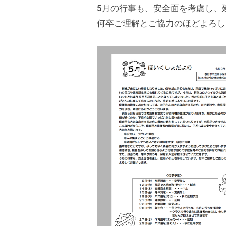
5月の行事も、安全面を考慮し、
は
木
何卒ご理解とご協力のほどよろし
の
ぬ
く
も
り
の
中
、
家
庭
や
地
域