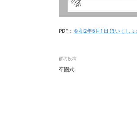
と
共
に
育
PDF：
令和2年5月1日 ほいくし
ち
あ
う
投
前の投稿
保
稿
卒園式
育
ナ
所
ビ
を
目
ゲ
指
ー
し
シ
ま
ョ
す