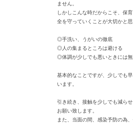
ません。
東
しかしこんな時だからこそ、保育
口
全を守っていくことが大切かと思
か
ら
◎手洗い、うがいの徹底
徒
◎人の集まるところは避ける
歩
◎体調が少しでも悪いときには無
7
分
基本的なことですが、少しでも早
、
います。
第
9
引き続き、接触を少しでも減らせ
保
お願い致します。
育
また、当面の間、感染予防の為、
所
で