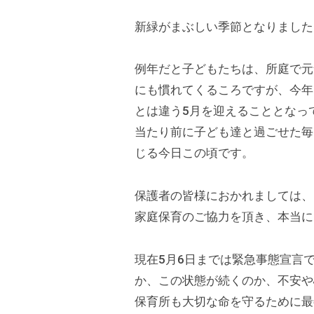
k
の
9
新緑がまぶしい季節となりました
s
公
保
d
式
育
t
例年だと子どもたちは、所庭で元
ホ
所
a
にも慣れてくるころですが、今年
ー
d
とは違う5月を迎えることとなっ
ム
m
ペ
当たり前に子ども達と過ごせた毎
i
ー
じる今日この頃です。
n
ジ
で
保護者の皆様におかれましては、
す
家庭保育のご協力を頂き、本当に
。
春
現在5月6日までは緊急事態宣言
日
か、この状態が続くのか、不安や
部
保育所も大切な命を守るために最
駅