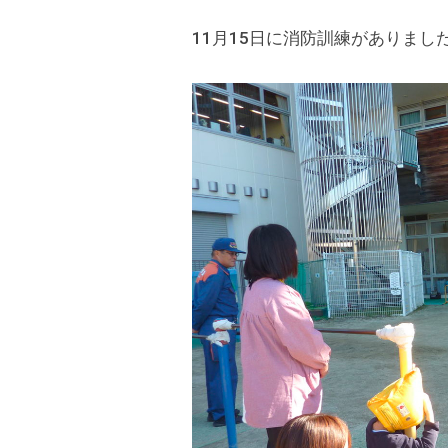
k
の
9
11月15日に消防訓練がありまし
s
公
保
d
式
育
t
ホ
所
a
ー
d
ム
m
ペ
i
ー
n
ジ
で
す
。
春
日
部
駅