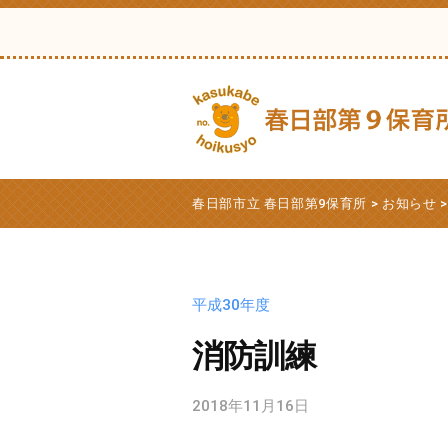
日
コ
部
ン
市
テ
立
ン
春
ツ
日
へ
部
春
春
ス
第
日
日
春日部市立 春日部第9保育所
>
お知らせ
9
キ
部
部
保
ッ
市
市
育
プ
立
立
平成30年度
所
第
春
9
消防訓練
日
保
部
育
2018年11月16日
b
第
所
y