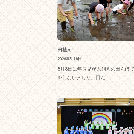
田植え
2026年5月8日
5月8日に年長児が系列園の田んぼ
を行ないました。田ん...