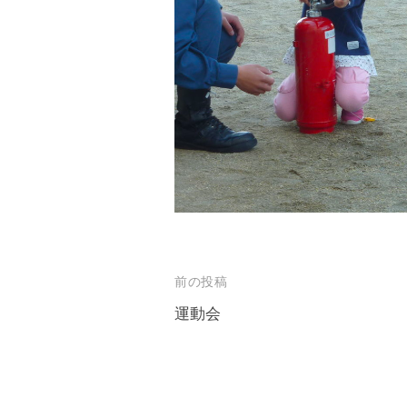
は
木
の
ぬ
く
も
り
の
中
、
家
投
前の投稿
庭
稿
運動会
や
ナ
地
ビ
域
ゲ