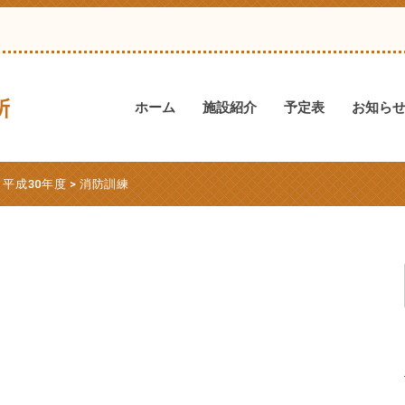
ホーム
施設紹介
予定表
お知ら
>
平成30年度
>
消防訓練