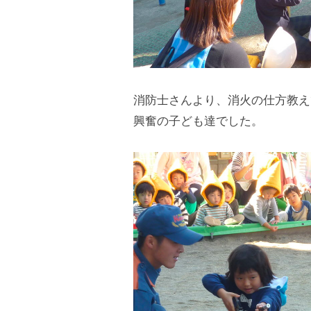
東
口
か
ら
消防士さんより、消火の仕方教え
徒
興奮の子ども達でした。
歩
7
分
、
第
9
保
育
所
で