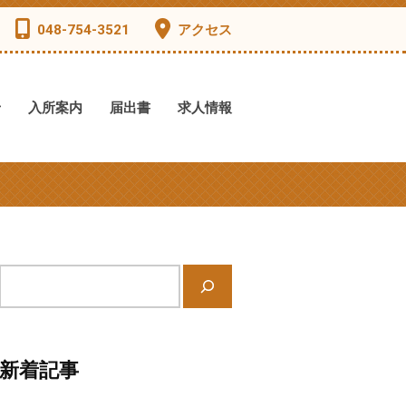
048-754-3521
アクセス
せ
入所案内
届出書
求人情報
サ
イ
ト
内
新着記事
検