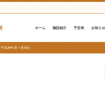
ホーム
施設紹介
予定表
お知ら
>
平成29年度
>
発表会