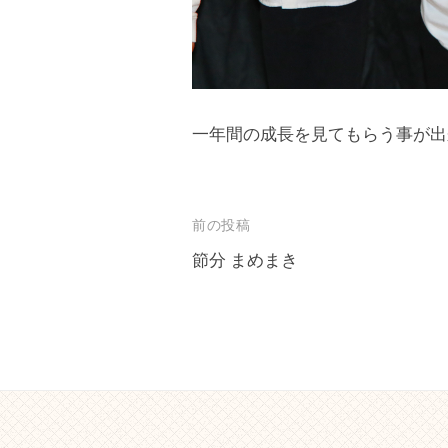
。
一年間の成長を見てもらう事が出
投
前の投稿
稿
節分 まめまき
ナ
ビ
ゲ
ー
シ