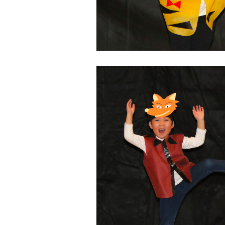
は
木
の
ぬ
く
も
り
の
中
、
家
庭
や
地
域