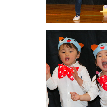
と
共
に
育
ち
あ
う
保
育
所
を
目
指
し
ま
す