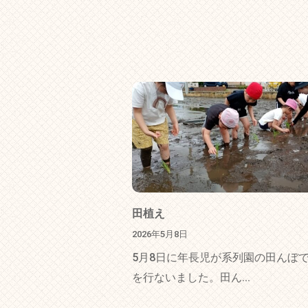
ョ
ン
田植え
2026年5月8日
5月8日に年長児が系列園の田んぼ
を行ないました。田ん...