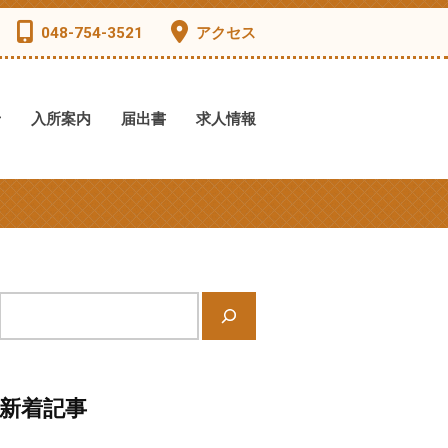
048-754-3521
アクセス
せ
入所案内
届出書
求人情報
サ
イ
ト
内
新着記事
検