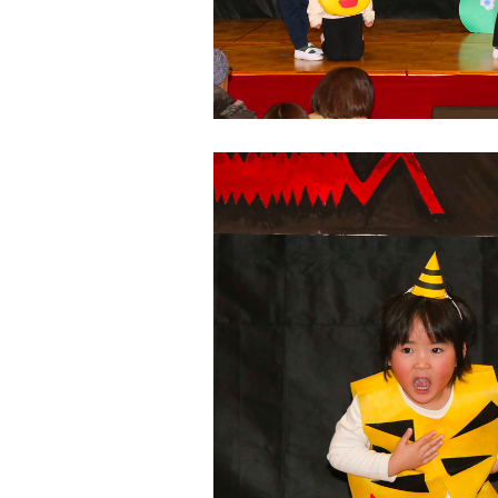
東
口
か
ら
徒
歩
7
分
、
第
9
保
育
所
で