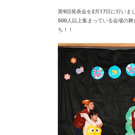
k
の
9
第9回発表会を2月17日に行いま
s
公
保
d
500人以上集まっている会場の
式
育
t
ち！！
ホ
所
a
ー
d
ム
m
ペ
i
ー
n
ジ
で
す
。
春
日
部
駅