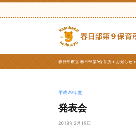
日
コ
部
ン
市
テ
立
ン
春
ツ
日
へ
部
春
春
ス
第
日
日
春日部市立 春日部第9保育所
>
お知らせ
9
キ
部
部
保
ッ
市
市
育
プ
立
立
平成29年度
所
第
春
9
発表会
日
保
部
育
2018年2月19日
b
第
所
y