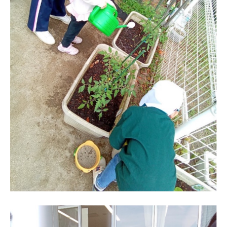
の
中
、
家
庭
や
地
域
と
共
に
育
ち
あ
う
保
育
所