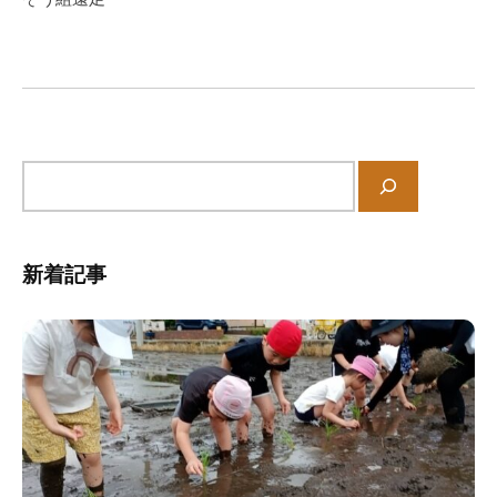
ー
シ
ョ
ン
サ
イ
ト
内
新着記事
検
索