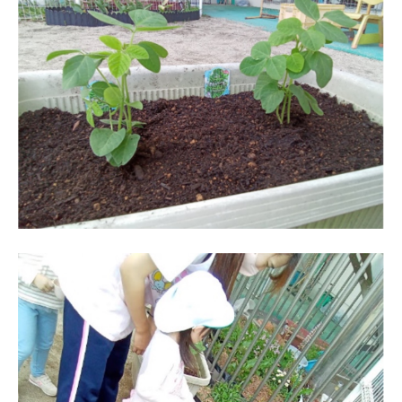
徒
歩
7
分
、
第
9
保
育
所
で
は
木
の
ぬ
く
も
り