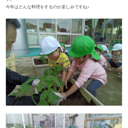
式
育
a
今年はどんな料理をするのか楽しみですね♪
ホ
所
d
ー
m
ム
i
ペ
n
ー
ジ
で
す
。
春
日
部
駅
東
口
か
ら