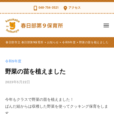
コ
日
048-754-3521
アクセス
部
ン
市
テ
立
ン
メ
春
ツ
ニ
日
ュ
春
へ
春
部
ー
春日部市立 春日部第9保育所
>
お知らせ
>
令和5年度
>
野菜の苗を植えました
ス
日
日
第
部
キ
部
9
市
ッ
保
市
令和5年度
立
育
プ
立
第
野菜の苗を植えました
所
春
9
日
2023年5月22日
b
保
部
y
育
第
k
所
今年もクラスで野菜の苗を植えました！
s
9
の
ぱんだ組からは収穫した野菜を使ってクッキング保育をしま
d
公
保
t
す。