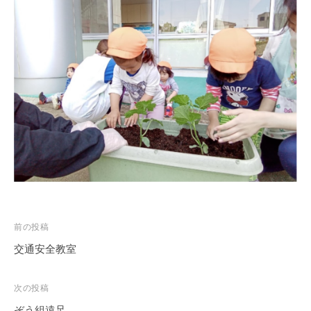
を
目
指
し
ま
す
。
投
前の投稿
稿
交通安全教室
ナ
ビ
次の投稿
ゲ
ぞう組遠足