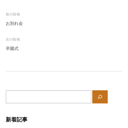
徒
歩
投
前の投稿
7
稿
分
お別れ会
、
ナ
第
ビ
次の投稿
9
ゲ
卒園式
保
ー
育
シ
所
ョ
で
ン
は
木
サ
の
イ
ぬ
ト
く
内
も
新着記事
検
り