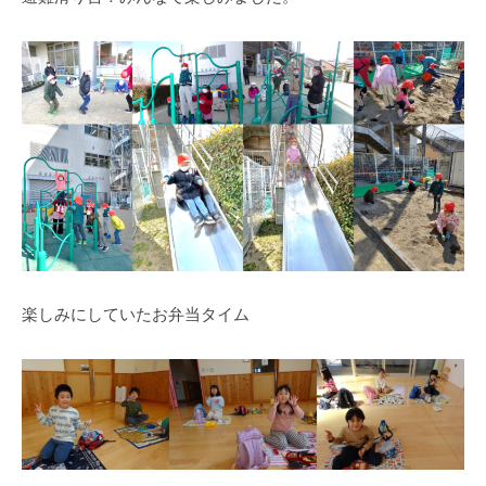
式
育
a
ホ
所
d
ー
m
ム
i
ペ
n
ー
ジ
で
す
。
春
日
楽しみにしていたお弁当タイム
部
駅
東
口
か
ら