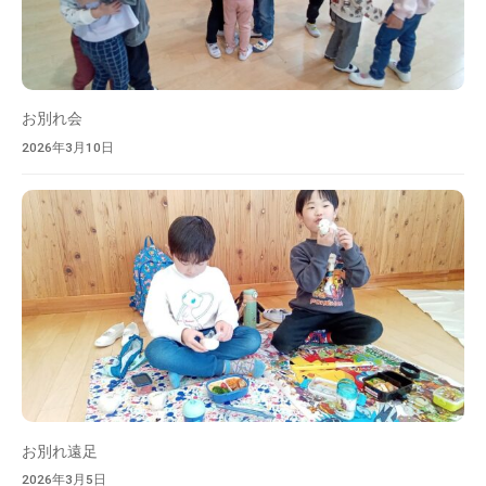
を
目
指
し
ま
お別れ会
す
2026年3月10日
。
お別れ遠足
2026年3月5日