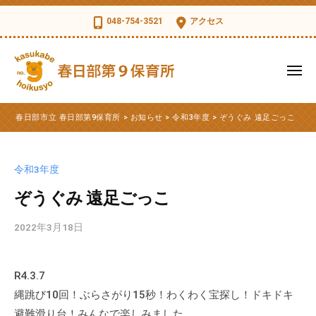
コ
日
048-754-3521
アクセス
部
ン
市
テ
立
ン
メ
春
ツ
ニ
日
ュ
春
へ
春
部
ー
春日部市立 春日部第9保育所
>
お知らせ
>
令和3年度
>
ぞうぐみ 遠足ごっこ
ス
日
日
第
部
キ
部
9
市
ッ
保
市
令和3年度
立
育
プ
立
第
ぞうぐみ 遠足ごっこ
所
春
9
日
2022年3月18日
b
保
部
y
育
第
k
所
R4.3.7
s
9
の
縄跳び10回！ぶらさがり15秒！わくわく宝探し！ドキドキ
d
公
保
t
避難滑り台！みんなで楽しみました。