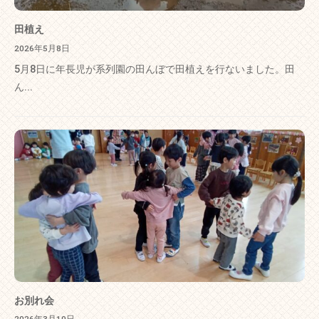
田植え
2026年5月8日
5月8日に年長児が系列園の田んぼで田植えを行ないました。田
ん...
お別れ会