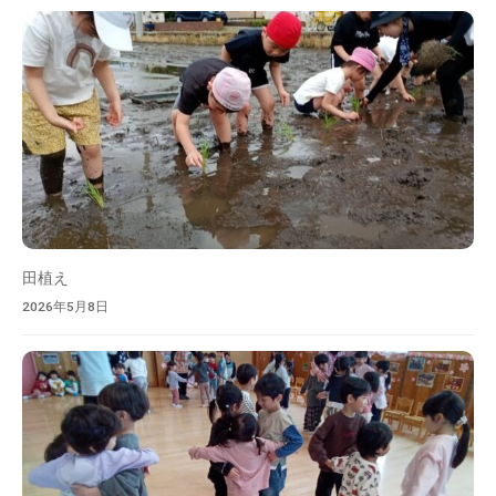
索
の
中
、
家
庭
や
地
域
と
共
田植え
に
2026年5月8日
育
ち
あ
う
保
育
所