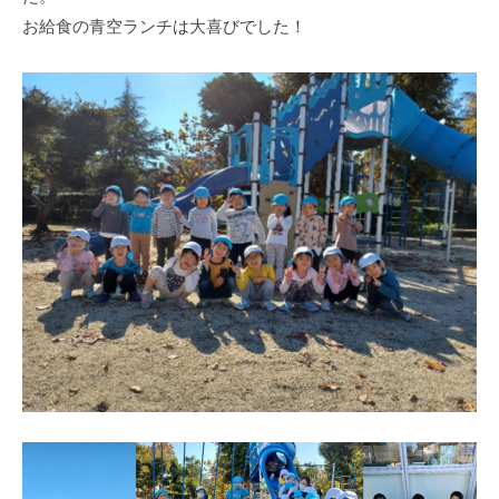
式
育
a
お給食の青空ランチは大喜びでした！
ホ
所
d
ー
m
ム
i
ペ
n
ー
ジ
で
す
。
春
日
部
駅
東
口
か
ら