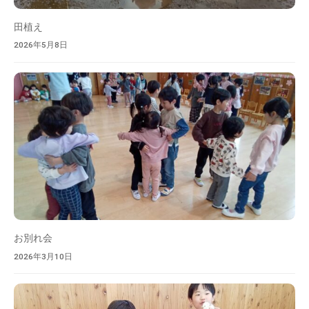
を
目
田植え
指
2026年5月8日
し
ま
す
。
お別れ会
2026年3月10日