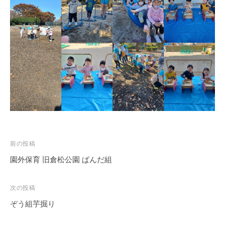
徒
歩
7
分
、
第
9
保
育
所
で
は
投
前の投稿
木
稿
園外保育 旧倉松公園 ぱんだ組
の
ナ
ぬ
ビ
次の投稿
く
ゲ
も
ぞう組芋掘り
ー
り