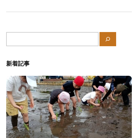
シ
の
中
ョ
、
ン
家
庭
サ
や
イ
地
ト
域
内
新着記事
と
検
共
索
に
育
ち
あ
う
保
育
所