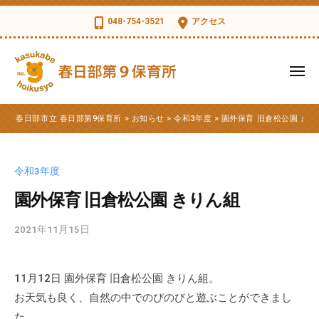
コ
日
048-754-3521
アクセス
部
ン
市
テ
立
ン
メ
春
ツ
ニ
日
ュ
春
へ
春
部
ー
春日部市立 春日部第9保育所
>
お知らせ
>
令和3年度
>
園外保育 旧倉松公園 きり
ス
日
日
第
部
キ
部
9
市
ッ
保
市
令和3年度
立
育
プ
立
第
園外保育 旧倉松公園 きりん組
所
春
9
日
2021年11月15日
b
保
部
y
育
第
k
所
11月12日 園外保育 旧倉松公園 きりん組。
s
9
の
お天気も良く、自然の中でのびのびと遊ぶことができまし
d
公
保
t
た。