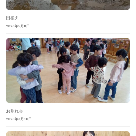
を
目
指
田植え
し
2026年5月8日
ま
す
。
お別れ会
2026年3月10日