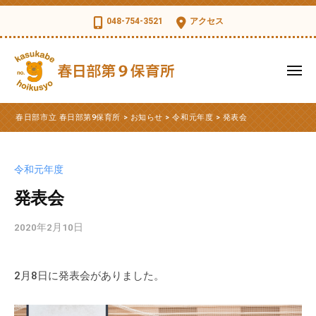
コ
日
048-754-3521
アクセス
部
ン
市
テ
立
ン
メ
春
ツ
ニ
日
ュ
春
へ
春
部
ー
春日部市立 春日部第9保育所
>
お知らせ
>
令和元年度
>
発表会
ス
日
日
第
部
キ
部
9
市
ッ
保
市
令和元年度
立
育
プ
立
第
発表会
所
春
9
日
2020年2月10日
b
保
部
y
育
第
k
所
2月8日に発表会がありました。
s
9
の
d
公
保
t