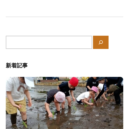
ー
の
シ
中
ョ
、
家
ン
庭
や
サ
地
イ
域
ト
と
内
新着記事
共
検
に
索
育
ち
あ
う
保
育
所