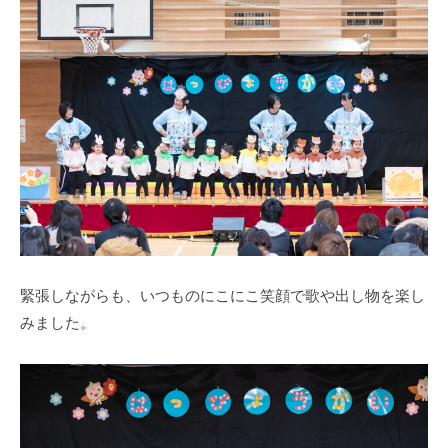
式
育
a
ホ
所
d
ー
m
ム
i
ペ
n
ー
ジ
で
す
。
春
日
緊張しながらも、いつものにこにこ笑顔で歌や出し物を楽し
部
みました。
駅
東
口
か
ら