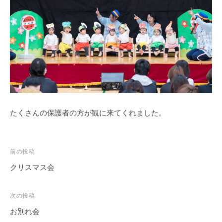
徒
歩
7
分
、
第
9
保
育
たくさんの保護者の方が観に来てくれました。
所
で
は
木
投
前の投稿
の
稿
クリスマス会
ぬ
ナ
く
ビ
次の投稿
も
ゲ
お別れ会
り