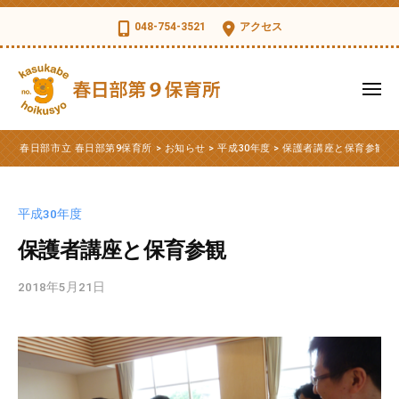
コ
日
048-754-3521
アクセス
部
ン
市
テ
立
ン
メ
春
ツ
ニ
日
ュ
春
へ
春
部
ー
春日部市立 春日部第9保育所
>
お知らせ
>
平成30年度
>
保護者講座と保育参観
ス
日
日
第
部
キ
部
9
市
ッ
保
市
平成30年度
立
育
プ
立
第
保護者講座と保育参観
所
春
9
日
2018年5月21日
b
保
部
y
育
第
k
所
s
9
の
d
公
保
t