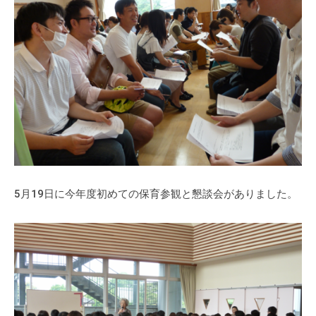
式
育
a
ホ
所
d
ー
m
ム
i
ペ
n
ー
ジ
で
す
。
春
5月19日に今年度初めての保育参観と懇談会がありました。
日
部
駅
東
口
か
ら