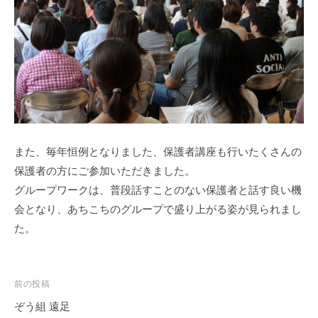
徒
歩
7
分
、
第
9
保
育
また、毎年恒例となりました、保護者講座も行いたくさんの
所
保護者の方にご参加いただきました。
で
グループワークは、普段話すことのない保護者と話す良い機
は
会となり、あちこちのグループで盛り上がる姿が見られまし
木
た。
の
ぬ
く
投
前の投稿
も
稿
り
ぞう組 遠足