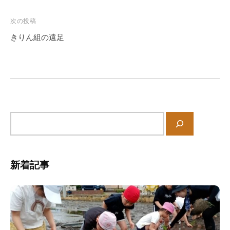
の
ナ
中
ビ
次の投稿
、
ゲ
きりん組の遠足
家
ー
庭
シ
や
ョ
地
ン
域
と
サ
共
イ
に
ト
育
内
ち
新着記事
検
あ
索
う
保
育
所