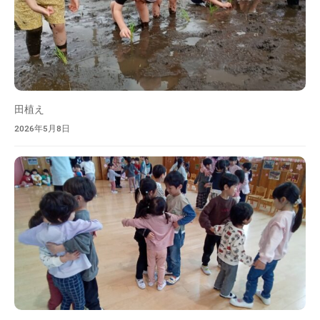
を
目
指
し
ま
す
田植え
。
2026年5月8日